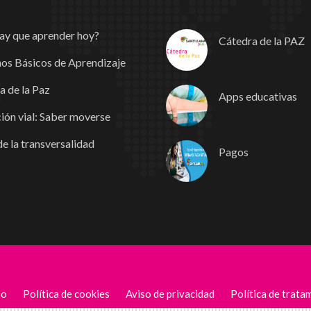
ay que aprender hoy?
Cátedra de la PAZ
os Básicos de Aprendizaje
a de la Paz
Apps educativas
ión vial: Saber moverse
e la transversalidad
Pagos
so
Política de cookies
Aviso de privacidad
Política de trata